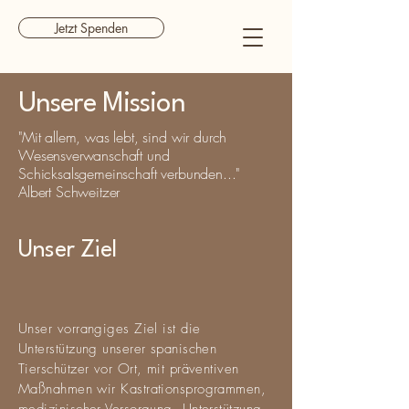
Jetzt Spenden
Unsere Mission
"Mit allem, was lebt, sind wir durch
Wesensverwanschaft und
Schicksalsgemeinschaft verbunden..."
Albert Schweitzer
Unser Ziel
Unser vorrangiges Ziel ist die
Unterstützung unserer spanischen
Tierschützer vor Ort, mit präventiven
Maßnahmen wir Kastrationsprogrammen,