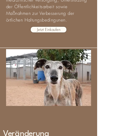
medizinischer Versorgung, Unterstützung
der Öffentlichkeitsarbeit sowie
Maßnahmen zur Verbesserung der
örtlichen Haltungsbedingunen.
Jetzt Einkaufen
Veränderung