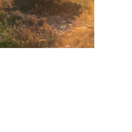
50 €
75 €
100 €
Sonstige
Kommentar (optional)
0/100
Spenden (25 € )