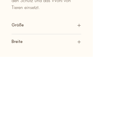
den Schutz und das Wohl von
Tieren einsetzt.
Größe
Umfang: 25cm - 40cm Zug: 5cm
Breite
2,5cm
Impressum
A.S.P.A. friends e.V.
Goethestr. 2
75242 Neuhausen
info@aspa-ev.de