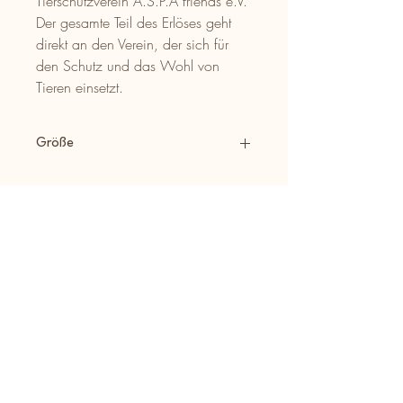
Tierschutzverein A.S.P.A friends e.V.
Der gesamte Teil des Erlöses geht
direkt an den Verein, der sich für
den Schutz und das Wohl von
Tieren einsetzt.
Größe
Umfang: 30cm - 45cm Zug: 7cm
Impressum
A.S.P.A. friends e.V.
Goethestr. 2
75242 Neuhausen
info@aspa-ev.de