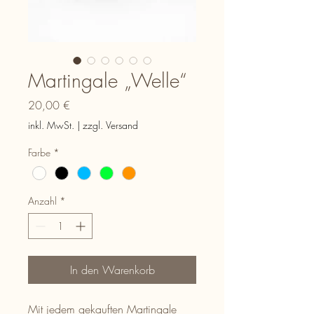
Martingale „Welle“
Preis
20,00 €
inkl. MwSt.
|
zzgl. Versand
Farbe
*
Anzahl
*
In den Warenkorb
Mit jedem gekauften Martingale