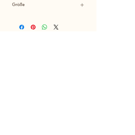
Größe
Umfang: 30cm - 45cm Zug: 7cm
Impressum
A.S.P.A. friends e.V.
Goethestr. 2
75242 Neuhausen
info@aspa-ev.de