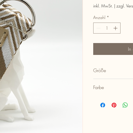
inkl. MwSt.
|
zzgl. Ver
Anzahl
*
In
Größe
3.8cm breites Marting
Farbe
Zug: 7cm
Braun/Sandfarben