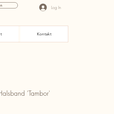
en
Log In
t
Kontakt
Halsband 'Tambor'