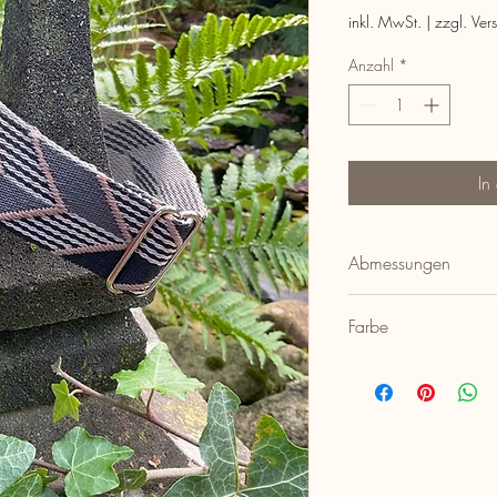
inkl. MwSt.
|
zzgl. Ver
Anzahl
*
In
Abmessungen
3.8cm Halsbänder: U
Farbe
Schwarz/Weiß/Grau