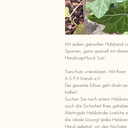
Mit jedem gekauften Halsband unte
Spanien, ganz speziell mit diese
Handicap-Hund 'Lutz'.
Tierschutz unterstützen: Mit Ihrem
A.S.P.A friends e.V.
Der gesamte Erlöse geht direkt a
helfen!
Suchen Sie nach einem Halsband,
auch die Sicherheit Ihres geliebt
Martingale Halsbänder (welche e
die ideale Lösung! Jedes Halsband
Hand gefertigt, um den höchsten 