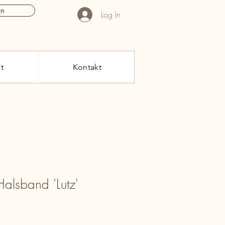
en
Log In
t
Kontakt
alsband 'Lutz'
reis
Sale-
€