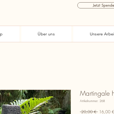
Jetzt Spend
op
Über uns
Unsere Arbei
Martingale H
Artikelnummer: 268
Standardp
 20,00 € 
16,00 