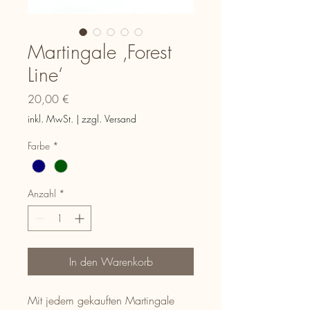
Martingale ‚Forest
Line‘
Preis
20,00 €
inkl. MwSt.
|
zzgl. Versand
Farbe
*
Anzahl
*
In den Warenkorb
Mit jedem gekauften Martingale