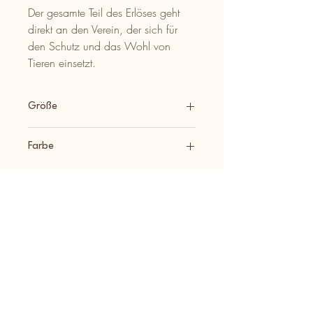
Der gesamte Teil des Erlöses geht
direkt an den Verein, der sich für
den Schutz und das Wohl von
Tieren einsetzt.
Größe
Umfang: 30cm - 45cm Zug: 7cm
Farbe
Dunkelgrün, weiß, hellbraun,
dunkelbraun
Impressum
A.S.P.A. friends e.V.
Goethestr. 2
75242 Neuhausen