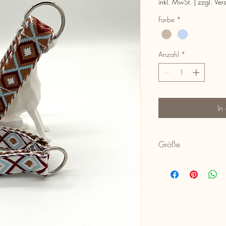
inkl. MwSt.
|
zzgl. Ver
Farbe
*
Anzahl
*
In
Größe
Umfang: 25cm - 40cm