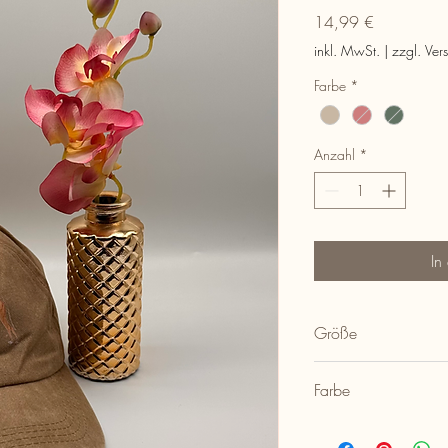
Preis
14,99 €
inkl. MwSt.
|
zzgl. Ver
Farbe
*
Anzahl
*
In
Größe
Unisex (verstellbar)
Farbe
Sandfarben