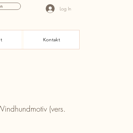
en
Log In
t
Kontakt
indhundmotiv (vers.