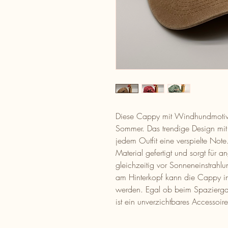
Diese Cappy mit Windhundmotiv i
Sommer. Das trendige Design mi
jedem Outfit eine verspielte Not
Material gefertigt und sorgt für
gleichzeitig vor Sonneneinstrahlu
am Hinterkopf kann die Cappy in
werden. Egal ob beim Spazierga
ist ein unverzichtbares Accessoir