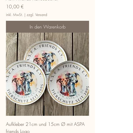
Preis
10,00 €
inkl. MwSt.
|
zzgl. Versand
In den Warenkorb
Aufkleber 21cm und 15cm Ø mit ASPA
friends Logo