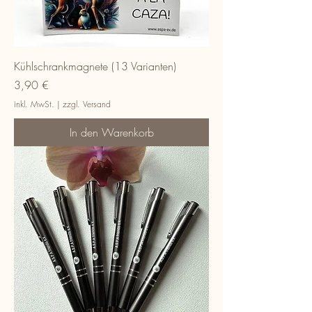
Kühlschrankmagnete (13 Varianten)
Preis
3,90 €
inkl. MwSt.
|
zzgl. Versand
In den Warenkorb