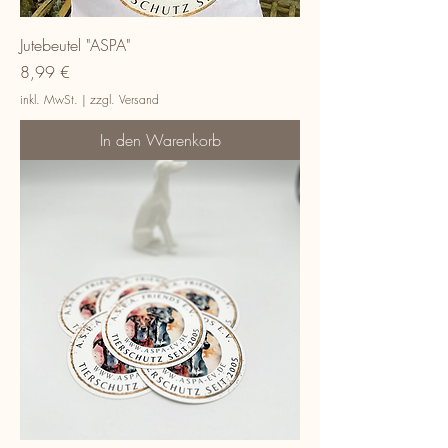
Jutebeutel "ASPA"
Preis
8,99 €
inkl. MwSt.
|
zzgl. Versand
In den Warenkorb