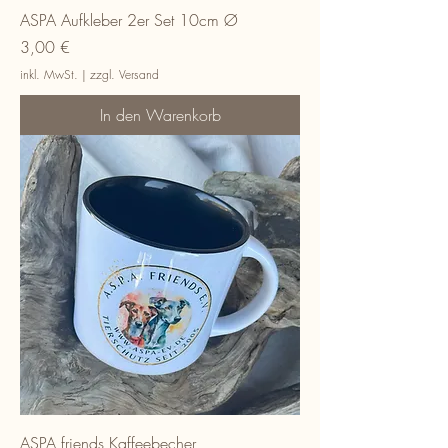
ASPA Aufkleber 2er Set 10cm Ø
Preis
3,00 €
inkl. MwSt.
|
zzgl. Versand
In den Warenkorb
ASPA friends Kaffeebecher