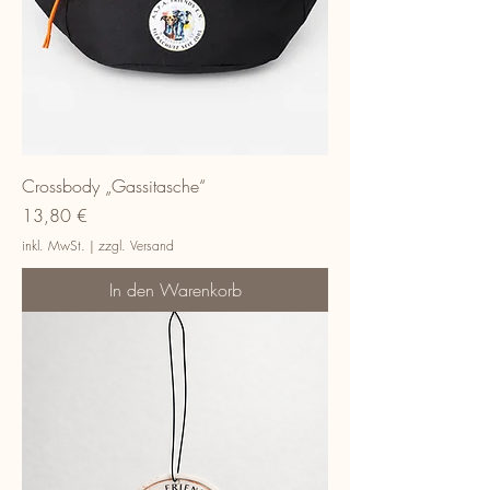
Crossbody „Gassitasche“
Preis
13,80 €
inkl. MwSt.
|
zzgl. Versand
In den Warenkorb