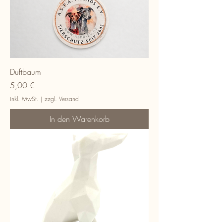
Duftbaum
Preis
5,00 €
inkl. MwSt.
|
zzgl. Versand
In den Warenkorb