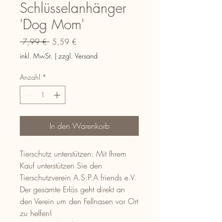
Schlüsselanhänger
'Dog Mom'
Standardpreis
Sale-
 7,99 € 
5,59 €
Preis
inkl. MwSt.
|
zzgl. Versand
Anzahl
*
In den Warenkorb
Tierschutz unterstützen: Mit Ihrem
Kauf unterstützen Sie den
Tierschutzverein A.S.P.A friends e.V.
Der gesamte Erlös geht direkt an
den Verein um den Fellnasen vor Ort
zu helfen!