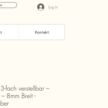
en
Log In
t
Kontakt
3-fach verstellbar –
– 8mm Breit -
lber