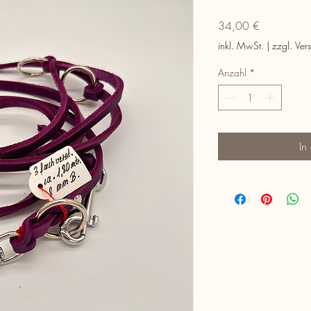
Preis
34,00 €
inkl. MwSt.
|
zzgl. Ver
Anzahl
*
In